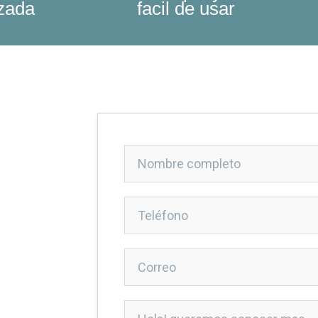
izada
facil de usar