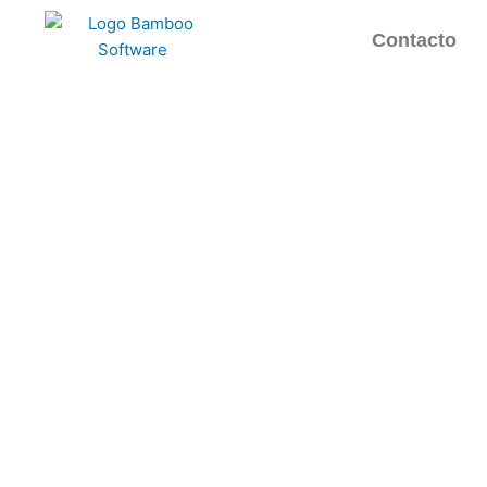
Contacto
Supermercados y Minima
 diaria y mejorá la gestión de tu supermerc