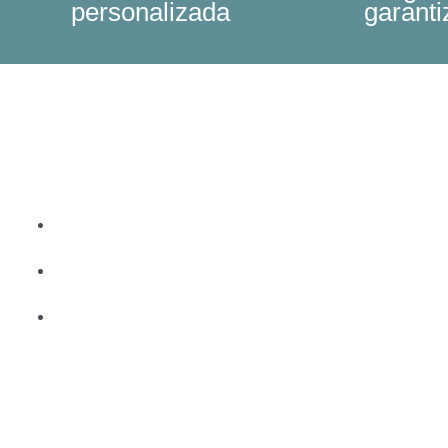
personalizada
garant
¡Solicita
Asesoramiento!
11-2460-9960
Florida 716 PB, CABA
ventas@bamboosoft.com.ar
Novedades